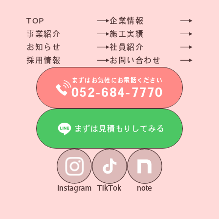
まずはお気軽にお電話ください。
TOP
企業情報
アドバイザーがていねいに対応いたします。
事業紹介
施工実績
お知らせ
社員紹介
052-684-7770
LINEでエントリーする
採用情報
お問い合わせ
受付時間 10:00~19:00
エントリーフォームへ
まずはお気軽にお電話ください
定休日 日曜日
052-684-7770
まずは見積もりしてみる
LINEで見積もりしてみる
お問い合わせフォームへ
Instagram
TikTok
note