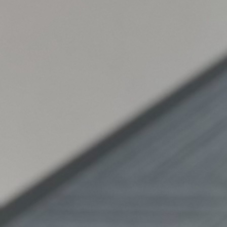
リフォームのお問い合わせ
CONTACT
採用のエントリー
お電話でのお問い合わせ
ENTRY
まずはお気軽にお電話ください。
アドバイザーがていねいに対応いたします。
052-684-7770
LINEでエントリーする
受付時間 10:00~19:00
エントリーフォームへ
定休日 日曜日